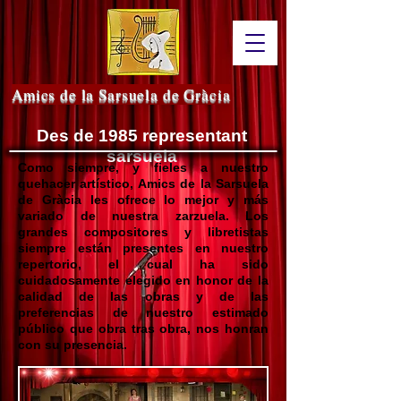
Amics de la Sarsuela de Gràcia
Des de 1985 representant
sarsuela
Como siempre, y fieles a nuestro
quehacer artístico, Amics de la Sarsuela
de Gràcia les ofrece lo mejor y más
variado de nuestra zarzuela. Los
grandes compositores y libretistas
siempre están presentes en nuestro
repertorio, el cual ha sido
cuidadosamente elegido en honor de la
calidad de las obras y de las
preferencias de nuestro estimado
público que obra tras obra, nos honran
con su presencia.